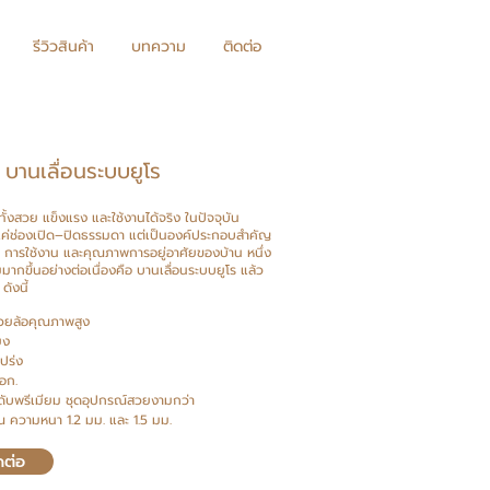
รีวิวสินค้า
บทความ
ติดต่อ
 บานเลื่อนระบบยูโร
่ทั้งสวย แข็งแรง และใช้งานได้จริง
ในปัจจุบัน
็นแค่ช่องเปิด–ปิดธรรมดา แต่เป็นองค์ประกอบสำคัญ
ม การใช้งาน และคุณภาพการอยู่อาศัยของบ้าน หนึ่ง
มมากขึ้นอย่างต่อเนื่องคือ บานเลื่อนระบบยูโร แล้ว
ดังนี้
 ด้วยล้อคุณภาพสูง
ยง
ปร่ง
มอก.
ดับพรีเมียม ชุดอุปกรณ์สวยงามกว่า
 ความหนา 1.2 มม. และ 1.5 มม.
ดต่อ