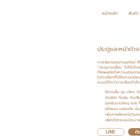
หน้าหลัก
สินค้า
ประตูและหน้าต่าง
ทางเลือกของบ้านยุคใหม่ ที
“ประตูบานเลื่อน” ไม่ได้เป
ที่ส่งผลต่อทั้งความสวยงา
ในตัวเลือกที่ได้รับความนิย
ระบบนี้ดีกว่าบานเลื่อนทั่วไป 
ใช้งานลื่น นุ่ม เงียบ
ปิดสนิท กันฝุ่น กันเสี
รองรับบานใหญ่ สวย โ
แข็งแรง ปลอดภัย มี
เพิ่มภาพลักษณ์บ้านระ
เลือกได้ตามงบประมาณ
LINE
ติ