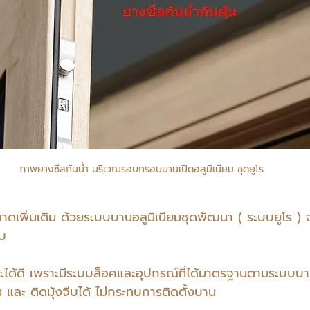
ภาพยางซีลกันน้ำ บริเวณรอบกรอบบานเปิดอลูมิเนียม ชุดยูโร
ดสาดเพิ่มเติม ด้วยระบบบานอลูมิเนียมชุดพัฒนา ( ระบบยูโร )
ับ 
ะได้ดี เพราะมีระบบล็อคและอุปกรณ์ที่ได้มาตรฐานตามระบบบ
 และ ติดมุ้งจีบได้ ไม่กระทบการติดตั้งบาน