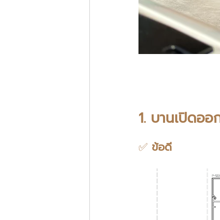
1. 
บานเปิดออ
✅ 
ข้อดี